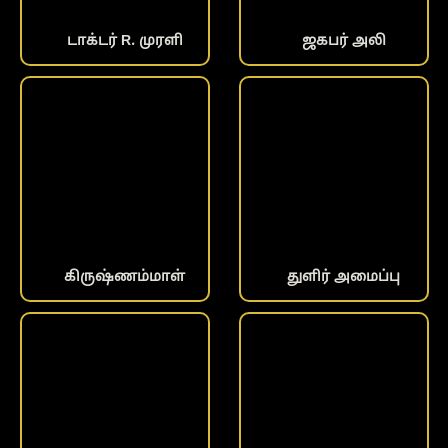
டாக்டர் R. முரளி
ஜகபர் அலி
கிருஷ்ணம்மாள்
துளிர் அமைப்பு