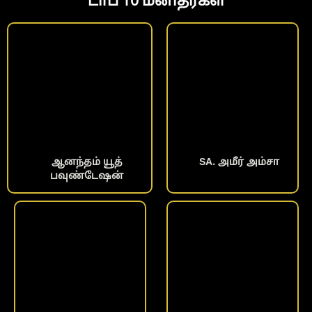
டாப் 10 மனிதர்கள்
ஆனந்தம் யூத்
SA. அமீர் அம்சா
பவுண்டேஷன்