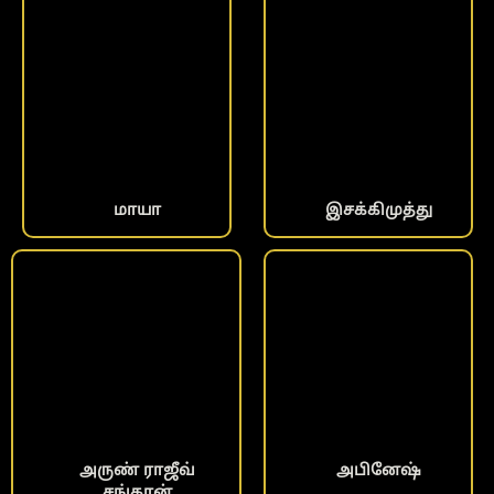
மாயா
இசக்கிமுத்து
அருண் ராஜீவ்
அபினேஷ்
சங்கரன்